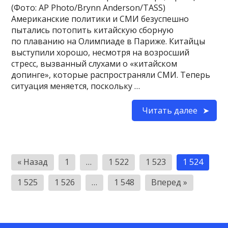
(Фото: AP Photo/Brynn Anderson/TASS)
Американские политики и СМИ безуспешно
пытались потопить китайскую сборную
по плаванию на Олимпиаде в Париже. Китайцы
выступили хорошо, несмотря на возросший
стресс, вызванный слухами о «китайском
допинге», которые распространяли СМИ. Теперь
ситуация меняется, поскольку …
Читать далее
Пагинация
« Назад
1
…
1 522
1 523
1 524
записей
1 525
1 526
…
1 548
Вперед »