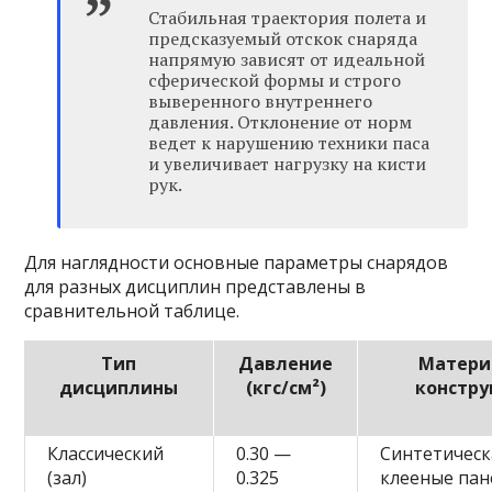
Стабильная траектория полета и
предсказуемый отскок снаряда
напрямую зависят от идеальной
сферической формы и строго
выверенного внутреннего
давления. Отклонение от норм
ведет к нарушению техники паса
и увеличивает нагрузку на кисти
рук.
Для наглядности основные параметры снарядов
для разных дисциплин представлены в
сравнительной таблице.
Тип
Давление
Матери
дисциплины
(кгс/см²)
констру
Классический
0.30 —
Синтетическ
(зал)
0.325
клееные пан