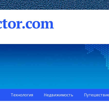
tor.com
Технология
Недвижимость
Путешестви