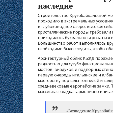
наследие
Строительство Кругобайкальской жел
проходило в экстремальных условия
в глубоководное озеро, высокая сей
кристаллические породы требовали
приходилось буквально вгрызаться в
Большинство работ выполнялось вру
необходимо было следить, чтобы обл
Архитектурный облик КБЖД поражает
редкостью для сугубо функциональ
мостов, виадуков и подпорных стен
первую очередь итальянские и алба
мастерству порталы тоннелей и гал
средневековые европейские замки. 
массивная кладка гармонично вписа
«Возведение Кругобайк