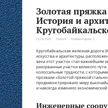
Золотая пряжка 
История и архи
Кругобайкальск
23.06.2026
Разное
Комментарии: 0
Кругобайкальская железная дорога 
искусства и архитектуры, расположе
века этот участок стал важнейшим 
разорванные участки великого пути.
колоссальные трудности, с которыми
прозвали «Золотой пряжкой стальног
продемонстрировало миру высочайши
и навсегда изменило экономический
Инженерные соору