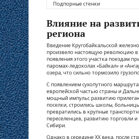
Подпорные стенки
Влияние на развит
региона
Введение Кругобайкальской железно
произвело настоящую революцию в л
появления этого участка поездам пр
паромах-ледоколах «Байкал» и «Анга
озера, что сильно тормозило грузоп
С появлением сухопутного маршрута
европейской частью страны и Дальн
мощный импульс развитию прилегаю
поселки, строились школы, больницы
превратились в крупные транспортн
переселенцев, развитию торговли и
Сибири.
Однако в середине XX века, после ст