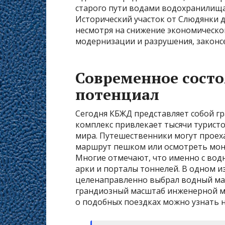
старого пути водами водохранилища
Исторический участок от Слюдянки д
несмотря на снижение экономическог
модернизации и разрушения, законс
Современное состо
потенциал
Сегодня КБЖД представляет собой г
комплекс привлекает тысячи туристо
мира. Путешественники могут проеха
маршрут пешком или осмотреть мон
Многие отмечают, что именно с вод
арки и порталы тоннелей. В одном и
целенаправленно выбрал водный м
грандиозный масштаб инженерной мыс
о подобных поездках можно узнать н