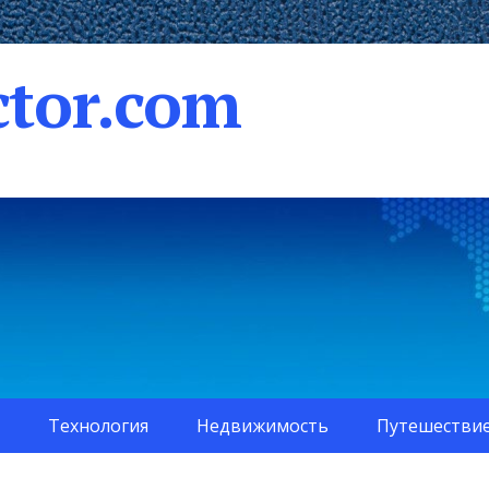
tor.com
Технология
Недвижимость
Путешестви