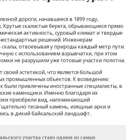
езной дороги, начавшееся в 1899 году,
х. Крутые скалистые берега, обрывающиеся прямо
смическая активность, суровый климат и твердые
 нестандартных решений. Инженерам
 скалы, отвоевывая у природы каждый метр пути.
чную с использованием взрывчатки, при этом
омки не разрушили уже готовые участки полотна.
 своей эстетикой, что является большой
ных промышленных объектов. К возведению
ок были привлечены иностранные специалисты, в
нские каменщики. Именно благодаря их
ереи приобрели вид, напоминающий
Тщательно тесаный камень, изящные арки и
лись в дикий байкальский ландшафт.
альского участка стало одним из самых