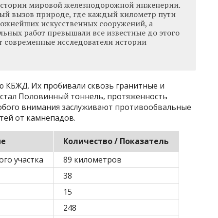
истории мировой железнодорожной инженерии.
ый вызов природе, где каждый километр пути
ложнейших искусственных сооружений, а
льных работ превышали все известные до этого
т современные исследователи истории
ю КБЖД. Их пробивали сквозь гранитные и
 стал Половинный тоннель, протяженность
собого внимания заслуживают противообвальные
тей от камнепадов.
ие
Количество / Показатель
го участка
89 километров
38
15
248