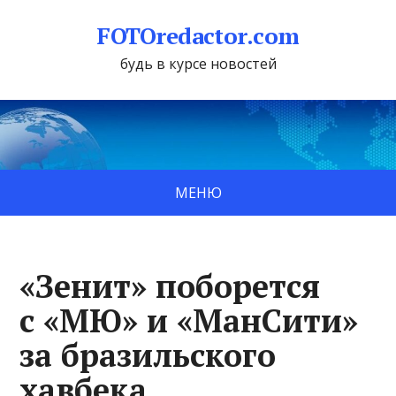
FOTOredactor.com
будь в курсе новостей
МЕНЮ
«Зенит» поборется
с «МЮ» и «МанСити»
за бразильского
хавбека