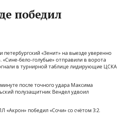
зде победил
ии петербургский «Зенит» на выезде уверенно
. «Сине-бело-голубые» отправили в ворота
догнали в турнирной таблице лидирующие ЦСКА
й минуте после точного удара Максима
льский полузащитник Вендел удвоил
Л «Акрон» победил «Сочи» со счётом 3:2.