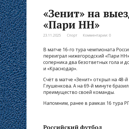
«Зенит» на вые
«Пари НН»
23.11.2025
Спорт
Комментарии: 0
В матче 16-го тура чемпионата Росс
переиграл нижегородский «Пари НН»
соперника два безответных гола и 
и «Краснодар».
Счёт в матче «Зенит» открыл на 48-
Глушенкова. А на 69-й минуте брази
преимущество своей команды.
Напомним, ранее в рамках 16 тура РП
Российский футбол