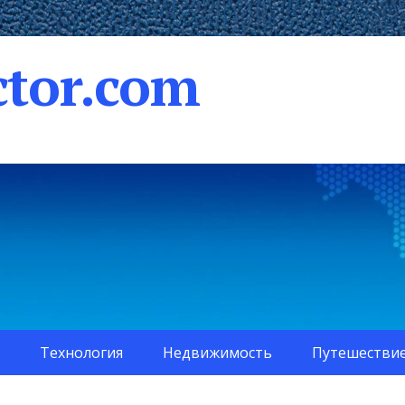
tor.com
Технология
Недвижимость
Путешестви