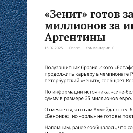
«Зенит» готов з
миллионов за и
Аргентины
15.07.2025
Спорт
Комментарии: 0
Полузащитник бразильского «Ботафо
продолжить карьеру в чемпионате Ро
петербургский «Зенит», сообщает Rec
По информации источника, «сине-бел
сумму в размере 35 миллионов евро.
Отмечается, что сам Алмейда хотел 
«Бенфике», но «орлы» не готовы пов
Напомним, ранее сообщалось, что с