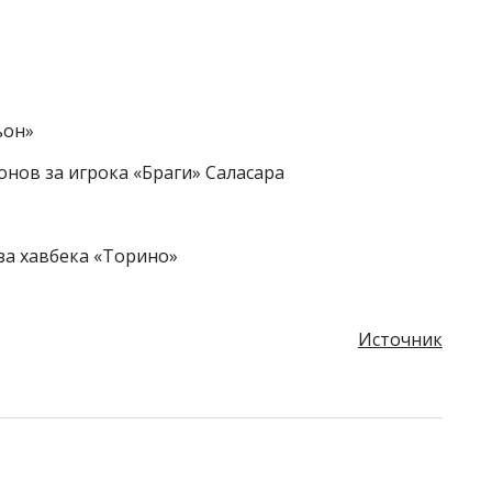
ьон»
онов за игрока «Браги» Саласара
за хавбека «Торино»
Источник