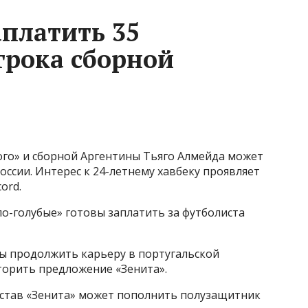
аплатить 35
грока сборной
го» и сборной Аргентины Тьяго Алмейда может
ссии. Интерес к 24-летнему хавбеку проявляет
ord.
о-голубые» готовы заплатить за футболиста
бы продолжить карьеру в португальской
торить предложение «Зенита».
остав «Зенита» может пополнить полузащитник