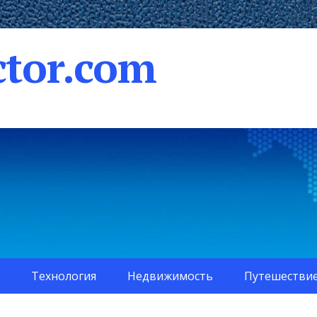
tor.com
Технология
Недвижимость
Путешестви