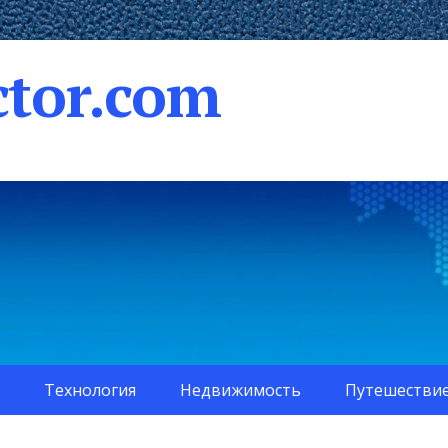
tor.com
Технология
Недвижимость
Путешестви