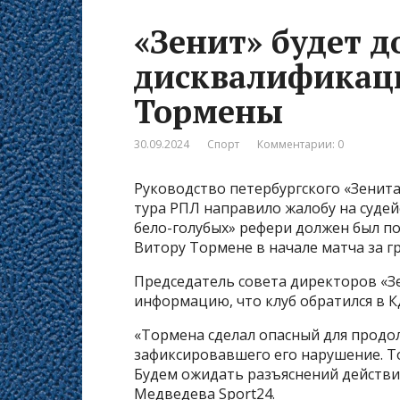
«Зенит» будет д
дисквалификац
Тормены
30.09.2024
Спорт
Комментарии: 0
Руководство петербургского «Зенита
тура РПЛ направило жалобу на судей
бело-голубых» рефери должен был п
Витору Тормене в начале матча за г
Председатель совета директоров «З
информацию, что клуб обратился в 
«Тормена сделал опасный для продол
зафиксировавшего его нарушение. Тор
Будем ожидать разъяснений действий
Медведева Sport24.