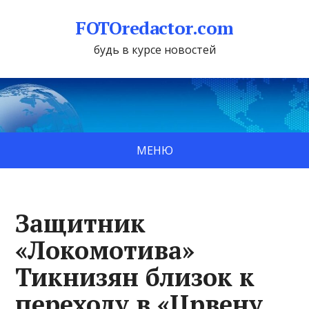
FOTOredactor.com
будь в курсе новостей
МЕНЮ
Защитник
«Локомотива»
Тикнизян близок к
переходу в «Црвену