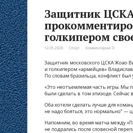
Защитник ЦСКА
прокомментиров
голкипером сво
12.05.2026
Спорт
Комментарии: 0
Защитник московского ЦСКА Жоао Ви
и голкипером «армейцев» Владислав
По словам бразильца, конфликт был 
«Это неотъемлемая часть игры. Мы п
были сделать в том эпизоде. Сейчас 
Оба хотели сделать лучше для команд
не надо бояться, это нормально" — 
Напомним, во время матча между «П
не подрались после словесной переп