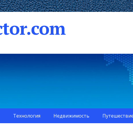
tor.com
Технология
Недвижимость
Путешестви