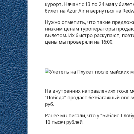
курорт, Нячанг с 13 по 24 мая у бил
билет на Azur Air и вернуться на Redw
Нужно отметить, что такие предложе
низким ценам туроператоры продают
вылетом. Их быстро раскупают, поэт
цены мы проверяли на 16:00.
На внутренних направлениях тоже м
“Победа” продает безбагажный one-w
руб.
Ранее мы писали, что у “Библио Глоб
10 тысяч рублей.