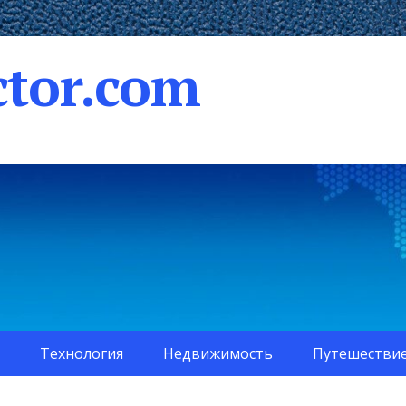
tor.com
Технология
Недвижимость
Путешестви