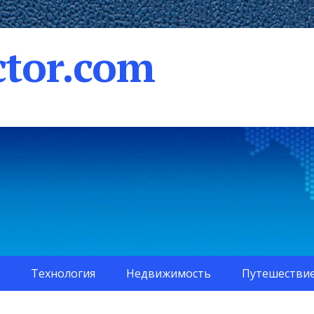
tor.com
Технология
Недвижимость
Путешестви