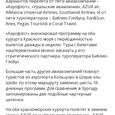
вариантов перелета от пяти авиакомпаний –
«Аэрофлот», «Уральские авиалинии», AZUR air,
AlMasria Universal Airlines, Southwind Airlines. И от
пяти туроператоров – Библио-Глобуса, Fun&Sun,
Anex, Pegas Touristik и Coral Travel.
«Аэрофлот» анонсировал программу на оба
курорта Красного моря с периодичностью
вылетов дважды в неделю. Туры с билетами
нацперевозчика можно заказать у его
стратегического партнера, туроператора Библио-
Глобус.
Большая часть других авиакомпаний повезут
туристов из аэропорта Кольцово в Шарм-эль-
Шейх: по этому маршруту заявлено шесть 10-
дневных программ. Для сравнения: в Хургаду
запланированы две подобные чартерные
цепочки.
На оба красноморских курорта полетят в зимнем
сезоне AZUR air и «Уральские авиалинии». AZUR