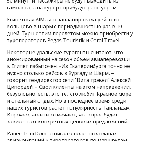
50 минут, и пассажиры не будут выходить из
самолета, а на курорт прибудут рано утром.
Египетская AlMasria запланировала рейсы из
Кольцово в Шарм с периодичностью раз в 10
дней. Туры с этим перелетом можно приобрести у
туроператоров Pegas Touristik и Coral Travel.
Некоторые уральские турагенты считают, что
анонсированный на сезон объем авиаперевозки
в Египет избыточен. «Из Екатеринбурга точно не
нужно столько рейсов в Хургаду и Шарм, –
говорит гендиректор сети “Вита трэвел” Алексей
Ципордей. – Свои клиенты на этом направлении,
безусловно, есть, это те, кто любит Красное море
и отельный отдых. Но в последнее время среди
наших туристов растет популярность Таиланда».
Впрочем, агенты отмечают, что спрос будет
зависеть от конкретных ценовых предложений.
Ранее TourDom.ru писал о полетных планах
авиакомпаний и туроператоров по маршрутам