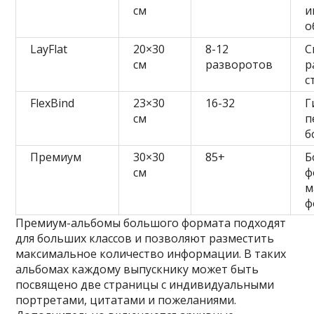
см
и
о
LayFlat
20×30
8-12
С
см
разворотов
р
с
FlexBind
23×30
16-32
Г
см
п
б
Премиум
30×30
85+
Б
см
ф
м
ф
Премиум-альбомы большого формата подходят
для больших классов и позволяют разместить
максимальное количество информации. В таких
альбомах каждому выпускнику может быть
посвящено две страницы с индивидуальными
портретами, цитатами и пожеланиями.