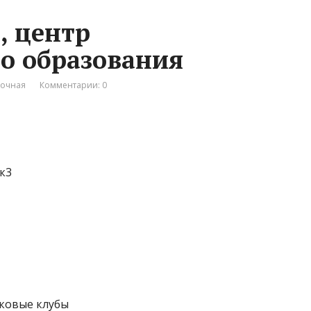
, центр
о образования
вочная
Комментарии: 0
 к3
тковые клубы