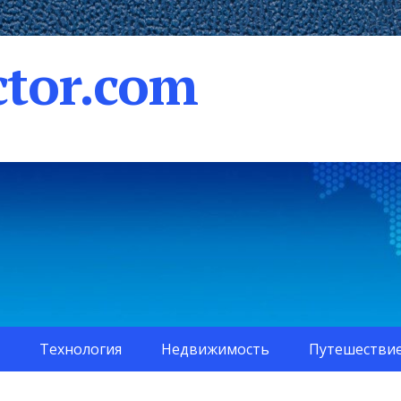
tor.com
Технология
Недвижимость
Путешестви