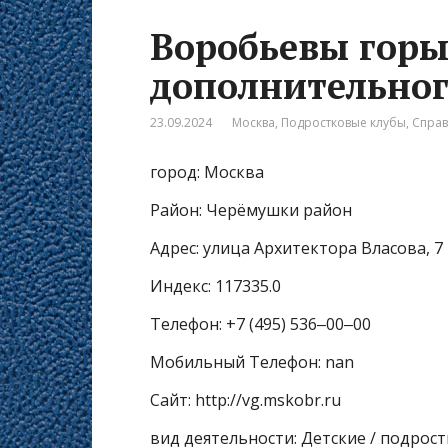
Воробьевы горы
дополнительног
23.09.2024
Москва
,
Подростковые клубы
,
Спра
город: Москва
Район: Черёмушки район
Адрес: улица Архитектора Власова, 7
Индекс: 117335.0
Телефон: +7 (495) 536‒00‒00
Мобильный Телефон: nan
Сайт: http://vg.mskobr.ru
вид деятельности: Детские / подрос