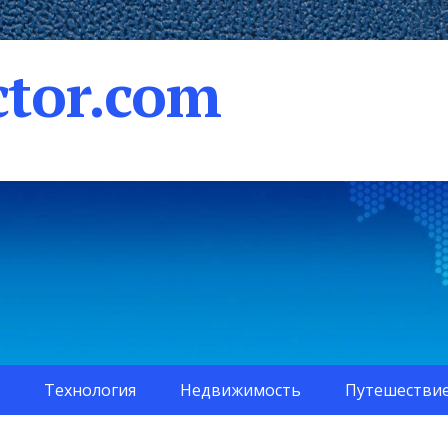
tor.com
Технология
Недвижимость
Путешестви