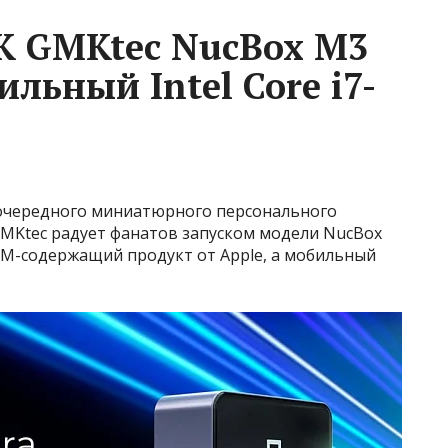
К GMKtec NucBox M3
ильный Intel Core i7-
 очередного миниатюрного персонального
GMKtec радует фанатов запуском модели NucBox
 ARM-содержащий продукт от Apple, а мобильный