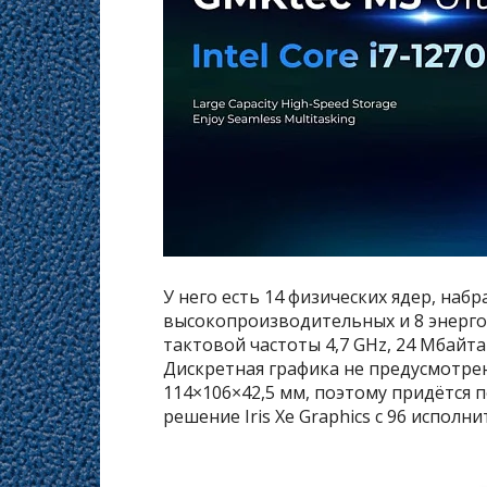
У него есть 14 физических ядер, наб
высокопроизводительных и 8 энерго
тактовой частоты 4,7 GHz, 24 Мбайта
Дискретная графика не предусмотре
114×106×42,5 мм, поэтому придётся 
решение Iris Xe Graphics с 96 испол