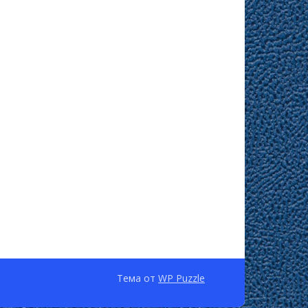
Тема от
WP Puzzle