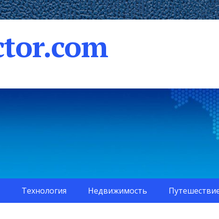
tor.com
Технология
Недвижимость
Путешестви