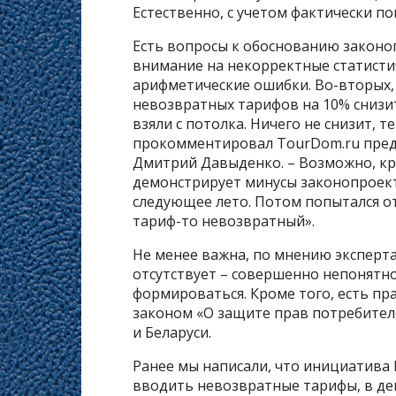
Естественно, с учетом фактически по
Есть вопросы к обоснованию законо
внимание на некорректные статисти
арифметические ошибки. Во-вторых, 
невозвратных тарифов на 10% снизи
взяли с потолка. Ничего не снизит, 
прокомментировал TourDom.ru пред
Дмитрий Давыденко. – Возможно, кро
демонстрирует минусы законопроект
следующее лето. Потом попытался отк
тариф-то невозвратный».
Не менее важна, по мнению эксперта
отсутствует – совершенно непонятн
формироваться. Кроме того, есть п
законом «О защите прав потребител
и Беларуси.
Ранее мы написали, что инициатива
вводить невозвратные тарифы, в де