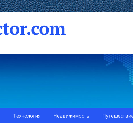
tor.com
Технология
Недвижимость
Путешестви