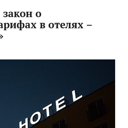
 закон о
арифах в отелях –
»