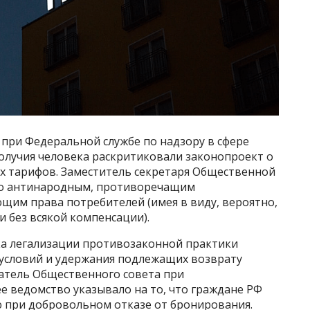
 при Федеральной службе по надзору в сфере
олучия человека раскритиковали законопроект о
х тарифов. Заместитель секретаря Общественной
его антинародным, противоречащим
им права потребителей (имея в виду, вероятно,
ги без всякой компенсации).
ка легализации противозаконной практики
условий и удержания подлежащих возврату
датель Общественного совета при
е ведомство указывало на то, что граждане РФ
 при добровольном отказе от бронирования.