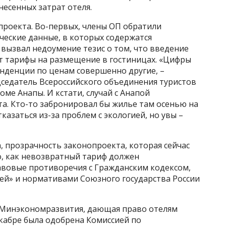
несенных затрат отеля.
проекта. Во-первых, члены ОП обратили
ческие данные, в которых содержатся
вызвал недоумение тезис о том, что введение
т тарифы на размещение в гостиницах. «Цифры
тенденции по ценам совершенно другие, –
седатель Всероссийского объединения туристов
ме Анапы. И кстати, случай с Анапой
а. Кто-то забронировал бы жилье там осенью на
азаться из-за проблем с экологией, но увы –
, прозрачность законопроекта, которая сейчас
о, как невозвратный тариф должен
равовые противоречия с Гражданским кодексом,
ей» и нормативами Союзного государства России
 Минэкономразвития, дающая право отелям
кабре была одобрена Комиссией по