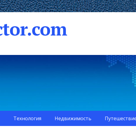
tor.com
Технология
Недвижимость
Путешестви