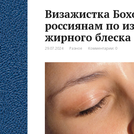
Визажистка Бох
россиянам по и
жирного блеска
29.07.2024
Разное
Комментарии: 0