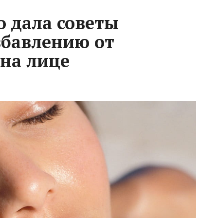
о дала советы
збавлению от
 на лице