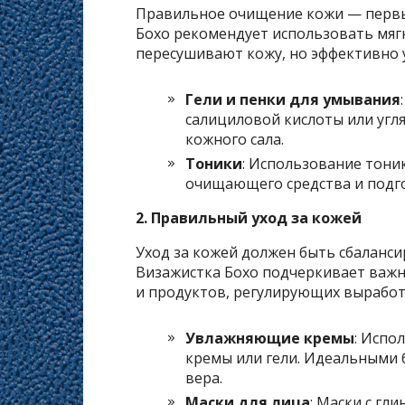
Правильное очищение кожи — первый
Бохо рекомендует использовать мяг
пересушивают кожу, но эффективно у
Гели и пенки для умывания
салициловой кислоты или угл
кожного сала.
Тоники
: Использование тони
очищающего средства и подго
2. Правильный уход за кожей
Уход за кожей должен быть сбаланс
Визажистка Бохо подчеркивает важн
и продуктов, регулирующих выработк
Увлажняющие кремы
: Испо
кремы или гели. Идеальными 
вера.
Маски для лица
: Маски с гл