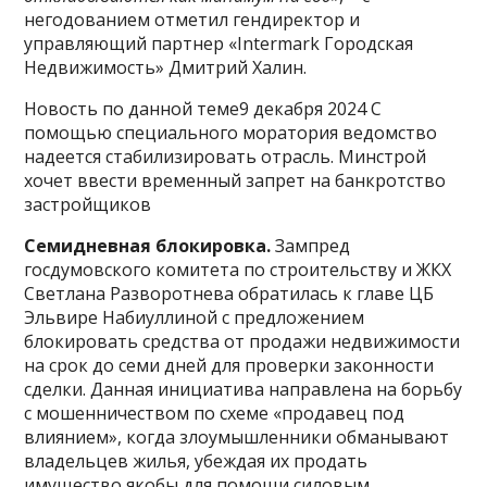
негодованием отметил гендиректор и
управляющий партнер «Intermark Городская
Недвижимость» Дмитрий Халин.
Новость по данной теме9 декабря 2024 С
помощью специального моратория ведомство
надеется стабилизировать отрасль. Минстрой
хочет ввести временный запрет на банкротство
застройщиков
Семидневная блокировка.
Зампред
госдумовского комитета по строительству и ЖКХ
Светлана Разворотнева обратилась к главе ЦБ
Эльвире Набиуллиной с предложением
блокировать средства от продажи недвижимости
на срок до семи дней для проверки законности
сделки. Данная инициатива направлена на борьбу
с мошенничеством по схеме «продавец под
влиянием», когда злоумышленники обманывают
владельцев жилья, убеждая их продать
имущество якобы для помощи силовым