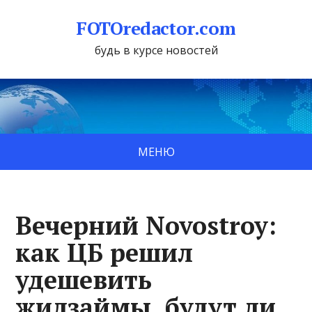
FOTOredactor.com
будь в курсе новостей
МЕНЮ
Вечерний Novostroy:
как ЦБ решил
удешевить
жилзаймы, будут ли