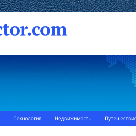
tor.com
Технология
Недвижимость
Путешестви