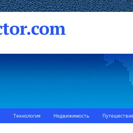
tor.com
Технология
Недвижимость
Путешестви