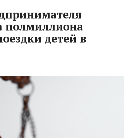
едпринимателя
а полмиллиона
поездки детей в