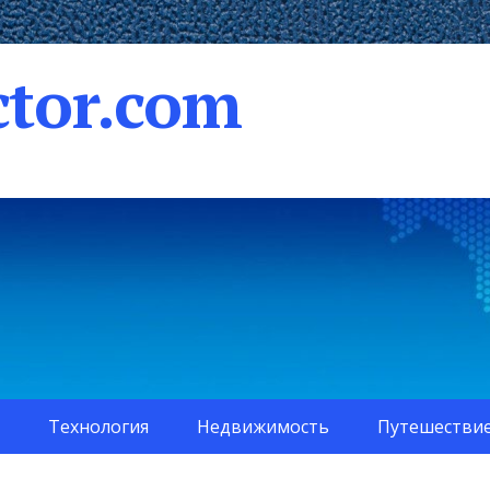
tor.com
Технология
Недвижимость
Путешестви