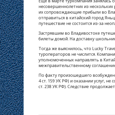
Еще в марте туркомпания занялась 
несовершеннолетних из нескольких р
их сопровождающие прибыли во Вла
отправиться в китайский город Яньц
путешествие не состоится из-за не
Застрявшим во Владивостоке путеше
билеты домой. На доставку школьник
Тогда же выяснилось, что Lucky Trav
туроператоров не числится. Компани
уполномоченных направлять в Китай
межправительственному соглашению
По факту произошедшего возбуждены
4 ст. 159 УК РФ) и оказании услуг, н
ст. 238 УК РФ). Следствие продолжае