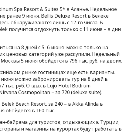
tinum Spa Resort & Suites 5* в Аланье. Недельное
 ранее 9 июня. Bellis Deluxe Resort в Белеке
десь обнаруживаются лишь с 12-го числа. В
elek получится отдохнуть только с 11 июня – в дни
ститься на 8 дней с 5–6 июня можно только на
их ценовых категорий уже раскупили. Недельный
з Москвы 5 июня обойдется в 796 тыс. руб. на двоих.
ссийском рынке гостиницах еще есть варианты.
 июня можно забронировать тур на 8 дней в
57 тыс. руб. Отдых в Lujo Hotel Bodrum
irvana Cosmopolitan – за 720 (deluxe suite).
Belek Beach Resort, за 240 – в Akka Alinda в
ня обойдется в 160 тыс.
ан-байрама для туристов, отдыхающих в Турции,
естораны и магазины на курортах будут работать в