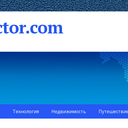
tor.com
Технология
Недвижимость
Путешестви