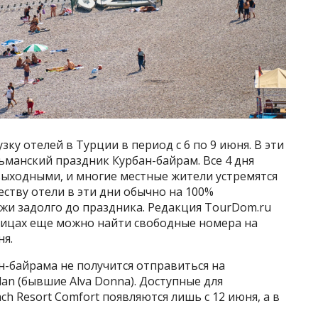
у отелей в Турции в период с 6 по 9 июня. В эти
льманский праздник Курбан-байрам. Все 4 дня
ыходными, и многие местные жители устремятся
еству отели в эти дни обычно на 100%
жи задолго до праздника. Редакция TourDom.ru
иницах еще можно найти свободные номера на
ня.
н-байрама не получится отправиться на
an (бывшие Alva Donna). Доступные для
h Resort Comfort появляются лишь с 12 июня, а в