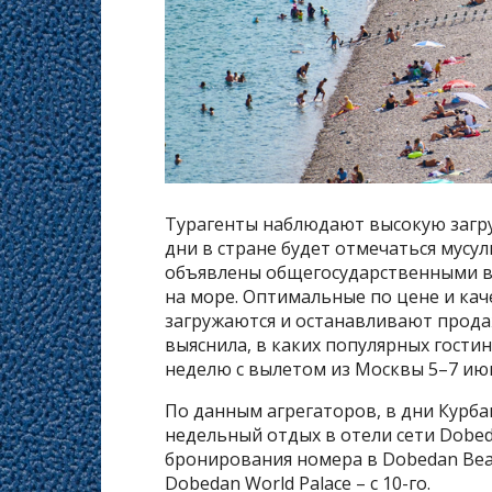
Турагенты наблюдают высокую загрузк
дни в стране будет отмечаться мусу
объявлены общегосударственными в
на море. Оптимальные по цене и кач
загружаются и останавливают прода
выяснила, в каких популярных гост
неделю с вылетом из Москвы 5–7 ию
По данным агрегаторов, в дни Курба
недельный отдых в отели сети Dobed
бронирования номера в Dobedan Beac
Dobedan World Palace – с 10-го.