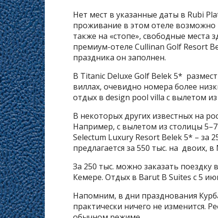
Нет мест в указанные даты в Rubi Pla
проживание в этом отеле возможно не
также на «стопе», свободные места з
премиум-отеле Cullinan Golf Resort B
праздника он заполнен.
В Titanic Deluxe Golf Belek 5* разме
виллах, очевидно номера более низк
отдых в design pool villa с вылетом и
В некоторых других известных на ро
Например, с вылетом из столицы 5–7
Selectum Luxury Resort Belek 5* – за 2
предлагается за 550 тыс. на двоих, в N
За 250 тыс. можно заказать поездку в 
Кемере. Отдых в Barut B Suites с 5 ию
Напомним, в дни празднования Курб
практически ничего не изменится. Р
обычном режиме.