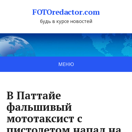
FOTOredactor.com
будь в курсе новостей
МЕНЮ
В Паттайе
фальшивый
мототаксист с
пистолетом напал на