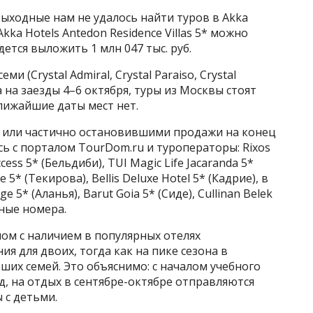
ыходные нам не удалось найти туров в Akka
 Akka Hotels Antedon Residence Villas 5* можно
идется выложить 1 млн 047 тыс. руб.
ми (Crystal Admiral, Crystal Paraiso, Crystal
 на заезды 4–6 октября, туры из Москвы стоят
 ближайшие даты мест нет.
 или частично остановившими продажи на конец
сь с порталом TourDom.ru и туроператоры: Rixos
cess 5* (Бельдиби), TUI Magic Life Jacaranda 5*
 5* (Текирова), Bellis Deluxe Hotel 5* (Кадрие), в
age 5* (Аланья), Barut Goia 5* (Сиде), Cullinan Belek
ные номера.
ном с наличием в популярных отелях
 для двоих, тогда как на пике сезона в
их семей. Это объяснимо: с началом учебного
ад, на отдых в сентябре-октябре отправляются
 с детьми.