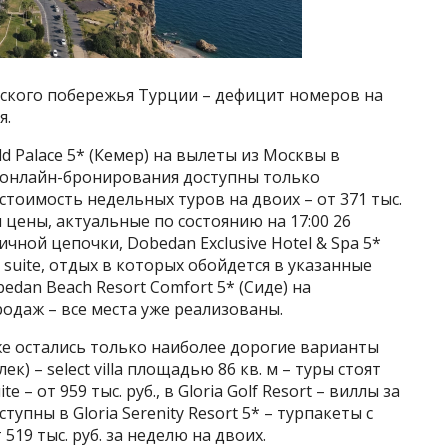
йского побережья Турции – дефицит номеров на
я.
 Palace 5* (Кемер) на вылеты из Москвы в
ах онлайн-бронирования доступны только
стоимость недельных туров на двоих – от 371 тыс.
и цены, актуальные по состоянию на 17:00 26
ничной цепочки, Dobedan Exclusive Hotel & Spa 5*
 suite, отдых в которых обойдется в указанные
obedan Beach Resort Comfort 5* (Сиде) на
одаж – все места уже реализованы.
кже остались только наиболее дорогие варианты
ек) – select villa площадью 86 кв. м – туры стоят
e – от 959 тыс. руб., в Gloria Golf Resort – виллы за
ступны в Gloria Serenity Resort 5* – турпакеты с
519 тыс. руб. за неделю на двоих.