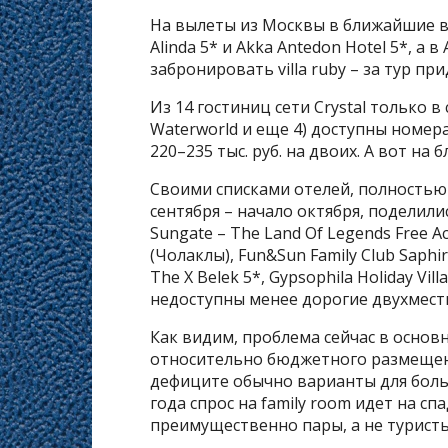
На вылеты из Москвы в ближайшие в
Alinda 5* и Akka Antedon Hotel 5*, а в
забронировать villa ruby – за тур пр
Из 14 гостиниц сети Crystal только в се
Waterworld и еще 4) доступны номера
220–235 тыс. руб. на двоих. А вот на
Своими списками отелей, полностью
сентября – начало октября, поделили
Sungate – The Land Of Legends Free Ac
(Чолаклы), Fun&Sun Family Club Saphire
The X Belek 5*, Gypsophila Holiday Vill
недоступны менее дорогие двухмест
Как видим, проблема сейчас в основ
относительно бюджетного размещения
дефиците обычно варианты для больш
года спрос на family room идет на сп
преимущественно пары, а не туристы