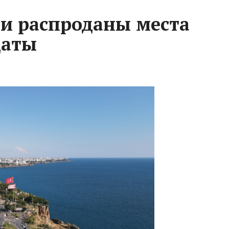
ьи распроданы места
даты