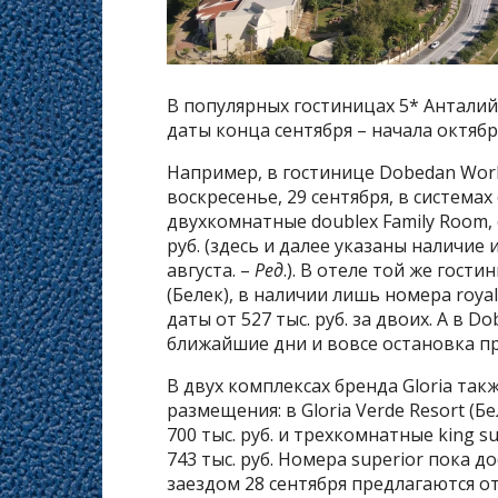
В популярных гостиницах 5* Антали
даты конца сентября – начала октябр
Например, в гостинице Dobedan World
воскресенье, 29 сентября, в систем
двухкомнатные doublex Family Room, 
руб. (здесь и далее указаны наличие 
августа. –
Ред
.). В отеле той же гости
(Белек), в наличии лишь номера royal
даты от 527 тыс. руб. за двоих. А в D
ближайшие дни и вовсе остановка пр
В двух комплексах бренда Gloria та
размещения: в Gloria Verde Resort (Бел
700 тыс. руб. и трехкомнатные king suit
743 тыс. руб. Номера superior пока до
заездом 28 сентября предлагаются от 