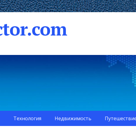
tor.com
Технология
Недвижимость
Путешестви