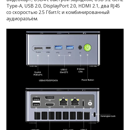
Type-A, USB 2.0, DisplayPort 2.0, HDMI 2.1, два RJ45
со скоростью 2.5 Гбит/с и комбинированный
аудиоразъём.