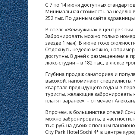
С 7 по 14 июня доступных стандарто
Минимальная стоимость за неделю в 2
252 тыс. По данным сайта здравницы
В отеле «Жемчужина» в центре Сочи н
Забронировать можно только номера п
заезде 1 мая). В июне тоже сложности
Отдохнуть неделю можно, например, 
доступны. 8 дней с размещением в пре
люкс-студии – в 182 тыс., в люксе «ро
Глубина продаж санаториев и популя
высокой, напоминают специалисты. 
квартале предыдущего года и в пер
туристы, желающие забронировать 
платят заранее», – отмечает Алекса
Впрочем, в большинстве отелей Сочи
можно забронировать, в частности, н
тыс. руб. на двоих с полным пансионо
City Park Hotel Sochi 4* в центре курор