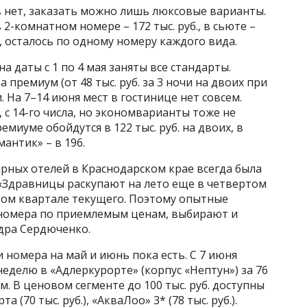
в нет, заказать можно лишь люксовые варианты.
-комнатном номере – 172 тыс. руб., в сьюте –
, осталось по одному номеру каждого вида.
а даты с 1 по 4 мая заняты все стандарты.
ремиум (от 48 тыс. руб. за 3 ночи на двоих при
. На 7–14 июня мест в гостинице нет совсем.
с 14-го числа, но экономварианты тоже не
миуме обойдутся в 122 тыс. руб. на двоих, в
мантик» – в 196.
рных отелей в Краснодарском крае всегда была
«Здравницы раскупают на лето еще в четвертом
вом квартале текущего. Поэтому опытные
номера по приемлемым ценам, выбирают и
ндра Сердюченко.
 номера на май и июнь пока есть. С 7 июня
еделю в «Адлеркурорте» (корпус «Нептун») за 76
м. В ценовом сегменте до 100 тыс. руб. доступны
та (70 тыс. руб.), «АкваЛоо» 3* (78 тыс. руб.).