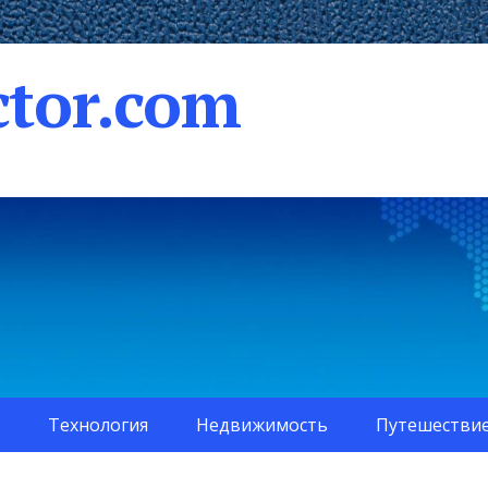
tor.com
Технология
Недвижимость
Путешестви