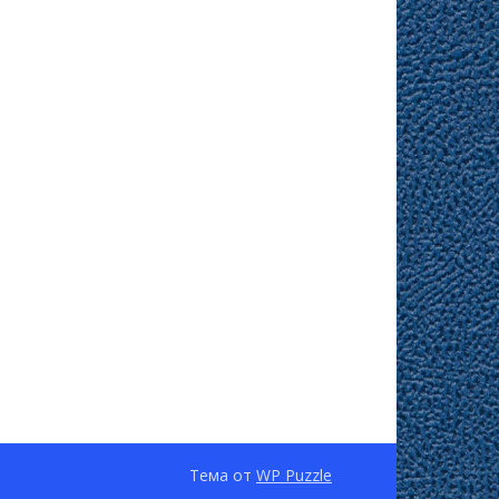
Тема от
WP Puzzle