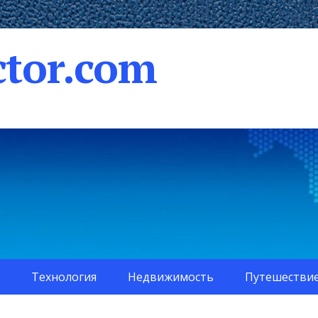
tor.com
Технология
Недвижимость
Путешестви