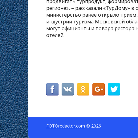
продвигать турпродукт, формирова
регионе», – рассказали «ТурДому» в 
министерство ранее открыло прием 
индустрии туризма Московской облас
могут официанты и повара ресторан
отелей.
FOTOredactor.com
© 2026