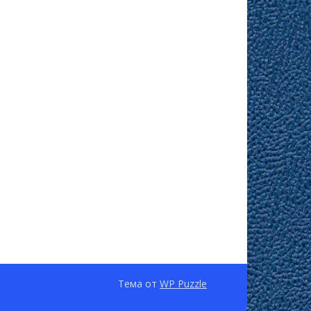
Тема от
WP Puzzle