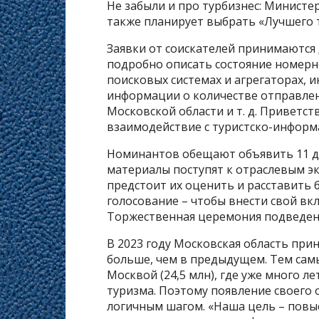
Не забыли и про турбизнес: Министе
также планирует выбрать «Лучшего 
Заявки от соискателей принимаются д
подробно описать состояние номерно
поисковых системах и агрегаторах, 
информации о количестве отправлен
Московской области и т. д. Приветст
взаимодействие с туристско-инфор
Номинантов обещают объявить 11 де
материалы поступят к отраслевым экс
предстоит их оценить и расставить 
голосование – чтобы внести свой вк
Торжественная церемония подведения
В 2023 году Московская область прин
больше, чем в предыдущем. Тем самы
Москвой (24,5 млн), где уже много 
туризма. Поэтому появление своего 
логичным шагом. «Наша цель – повы