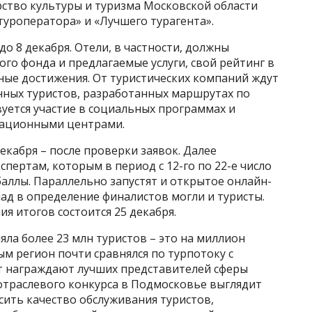
рство культуры и туризма Московской области
туроператора» и «Лучшего турагента».
о 8 декабря. Отели, в частности, должны
го фонда и предлагаемые услуги, свой рейтинг в
иные достижения. От туристических компаний ждут
ных туристов, разработанных маршрутах по
вуется участие в социальных программах и
мационными центрами.
кабря – после проверки заявок. Далее
пертам, которым в период с 12-го по 22-е число
баллы. Параллельно запустят и открытое онлайн-
лад в определение финалистов могли и туристы.
 итогов состоится 25 декабря.
яла более 23 млн туристов – это на миллион
м регион почти сравнялся по турпотоку с
лет награждают лучших представителей сферы
отраслевого конкурса в Подмосковье выглядит
сить качество обслуживания туристов,