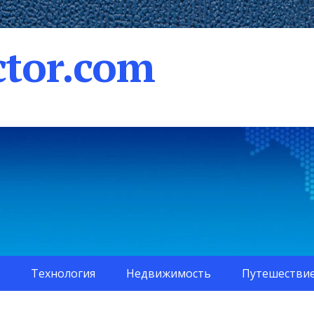
tor.com
Технология
Недвижимость
Путешестви