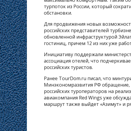
максимально комфортным. Таким обр
турпоток из России, который сократ
обстановки.
Для продвижения новых возможност
российских представителей турбизне
обновленной инфраструктурой Эйлата
гостиниц, причем 12 из них уже работа
Инициативу поддержали министерств
ассоциация отелей, что подчеркива
российских туристов.
Ранее TourDom.ru писал, что минтур
Минэкономразвития РФ обращение, в
российских туроператоров на реализ
авиакомпания Red Wings уже обсужда
маршрут также выйдет «Азимут» и ря