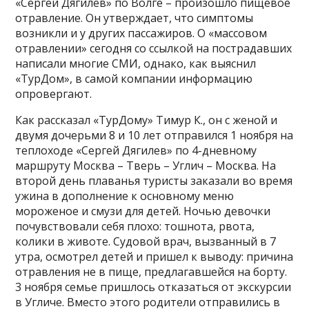
«Сергей Дягилев» по Волге – произошло пищевое
отравление. Он утверждает, что симптомы
возникли и у других пассажиров. О «массовом
отравлении» сегодня со ссылкой на пострадавших
написали многие СМИ, однако, как выяснил
«ТурДом», в самой компании информацию
опровергают.
Как рассказал «ТурДому» Тимур К., он с женой и
двумя дочерьми 8 и 10 лет отправился 1 ноября на
теплоходе «Сергей Дягилев» по 4-дневному
маршруту Москва – Тверь – Углич – Москва. На
второй день плаванья туристы заказали во время
ужина в дополнение к основному меню
мороженое и смузи для детей. Ночью девочки
почувствовали себя плохо: тошнота, рвота,
колики в животе. Судовой врач, вызванный в 7
утра, осмотрел детей и пришел к выводу: причина
отравления не в пище, предлагавшейся на борту.
3 ноября семье пришлось отказаться от экскурсии
в Угличе. Вместо этого родители отправились в