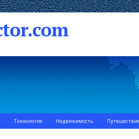
tor.com
Технология
Недвижимость
Путешестви