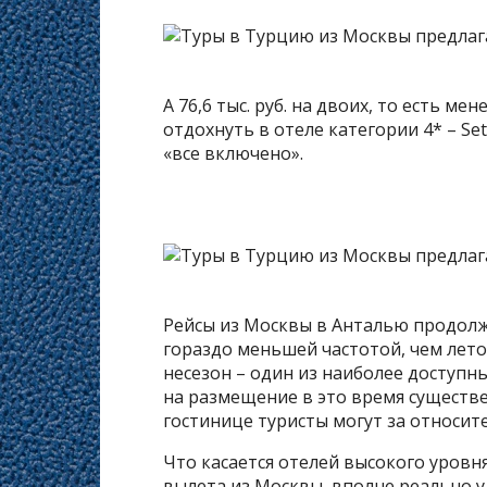
А 76,6 тыс. руб. на двоих, то есть ме
отдохнуть в отеле категории 4* – Se
«все включено».
Рейсы из Москвы в Анталью продолжа
гораздо меньшей частотой, чем лет
несезон – один из наиболее доступн
на размещение в это время существ
гостинице туристы могут за относит
Что касается отелей высокого уровня
вылета из Москвы, вполне реально ул