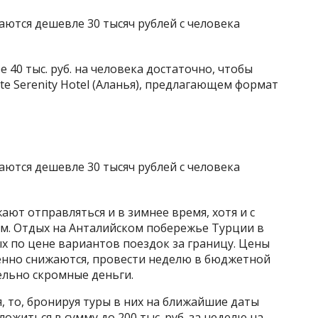
нее 40 тыс. руб. на человека достаточно, чтобы
tte Serenity Hotel (Аланья), предлагающем формат
ют отправляться и в зимнее время, хотя и с
ом. Отдых на Анталийском побережье Турции в
ых по цене вариантов поездок за границу. Цены
енно снижаются, провести неделю в бюджетной
ельно скромные деньги.
, то, бронируя туры в них на ближайшие даты
ожиться в сумму до 200 тыс. руб. за неделю на