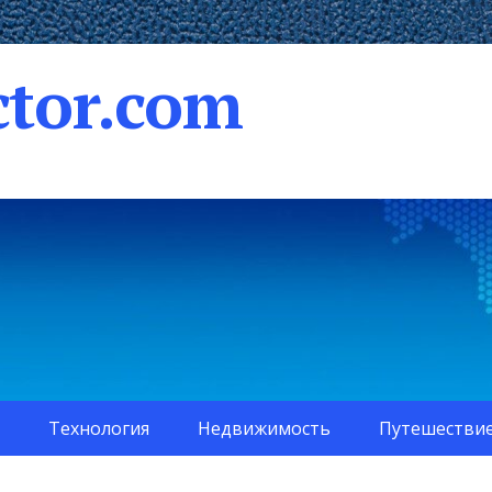
tor.com
Технология
Недвижимость
Путешестви