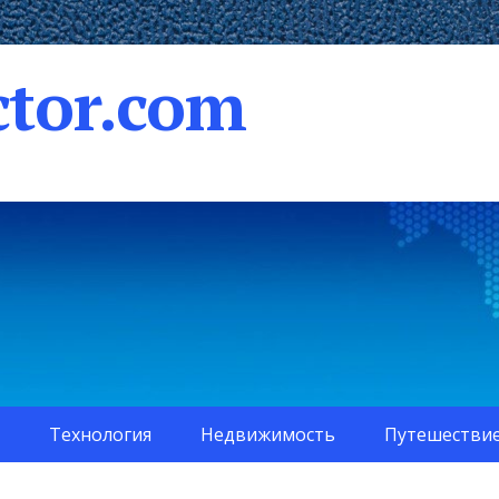
tor.com
Технология
Недвижимость
Путешестви