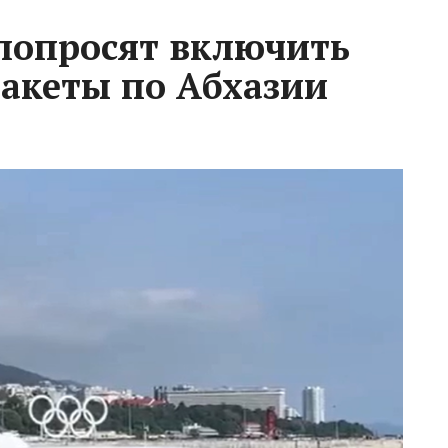
попросят включить
пакеты по Абхазии