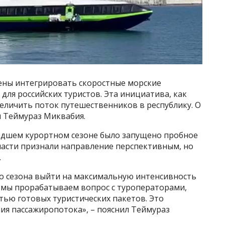
ены интегрировать скоростные морские
для российских туристов. Эта инициатива, как
еличить поток путешественников в республику. О
и Теймураз Миквабия.
едшем курортном сезоне было запущено пробное
ласти признали направление перспективным, но
.
о сезона выйти на максимальную интенсивность
 мы прорабатываем вопрос с туроператорами,
стью готовых туристических пакетов. Это
ия пассажиропотока», – пояснил Теймураз