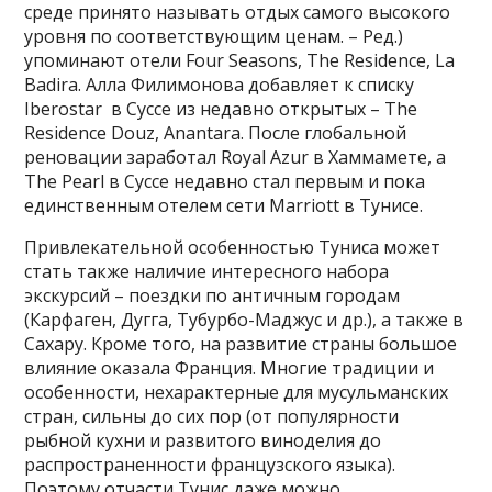
среде принято называть отдых самого высокого
уровня по соответствующим ценам. – Ред.)
упоминают отели Four Seasons, The Residence, La
Badira. Алла Филимонова добавляет к списку
Iberostar в Суссе из недавно открытых – The
Residence Douz, Anantara. После глобальной
реновации заработал Royal Azur в Хаммамете, а
The Pearl в Суссе недавно стал первым и пока
единственным отелем сети Marriott в Тунисе.
Привлекательной особенностью Туниса может
стать также наличие интересного набора
экскурсий – поездки по античным городам
(Карфаген, Дугга, Тубурбо-Маджус и др.), а также в
Сахару. Кроме того, на развитие страны большое
влияние оказала Франция. Многие традиции и
особенности, нехарактерные для мусульманских
стран, сильны до сих пор (от популярности
рыбной кухни и развитого виноделия до
распространенности французского языка).
Поэтому отчасти Тунис даже можно