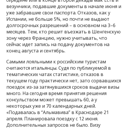
середине или в конце второй декады мая. Есть и
везунчики, подавшие документы в начале июня и
уже забравшие свои паспорта. Отказов, как у
Испании, не больше 5%, но почти не выдают
долгосрочных разрешений – в основном на 3–6
месяцев. Тем, кто решит въезжать в Шенгенскую
зону через Францию, нужно учитывать, что
сейчас идет запись на подачу документов на
конец августа и сентябрь.
Самыми лояльными к российским туристам
считаются итальянцы. Судя по публикуемой в
тематических чатах статистике, отказов в
текущем году практически нет, зато сорвавшихся
поездок из-за затянувшихся сроков выдачи визы
много. На сегодня время принятия решения
консульством может превышать 60, а у
некоторых уже и 70 календарных дней.
«Подавалась в “Альмавива” в Краснодаре 21
апреля. Планировала поездку с 12 июня.
Дополнительных запросов не было. Визу