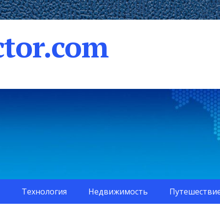
tor.com
Технология
Недвижимость
Путешестви