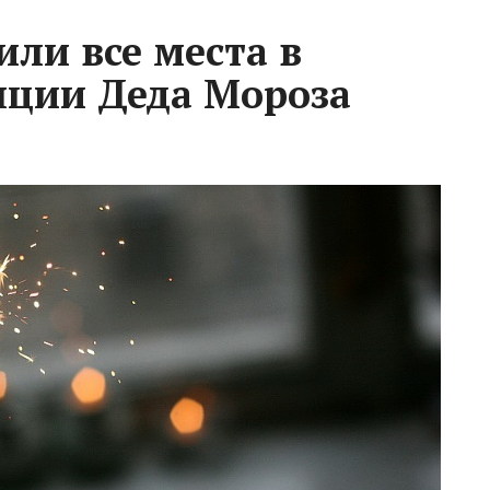
ли все места в
нции Деда Мороза