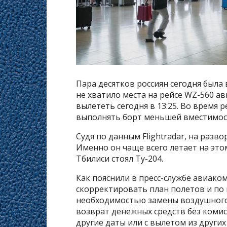
Пара десятков россиян сегодня была
не хватило места на рейсе WZ-560 а
вылететь сегодня в 13:25. Во время 
выполнять борт меньшей вместимост
Судя по данным Flightradar, на разв
Именно он чаще всего летает на это
Тбилиси стоял Ту-204.
Как пояснили в пресс-службе авиако
скорректировать план полетов и по 
необходимостью замены воздушного
возврат денежных средств без коми
другие даты или с вылетом из други