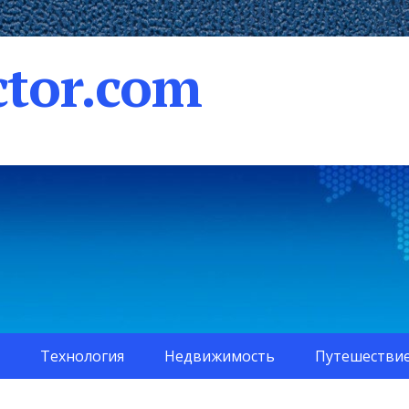
tor.com
Технология
Недвижимость
Путешестви