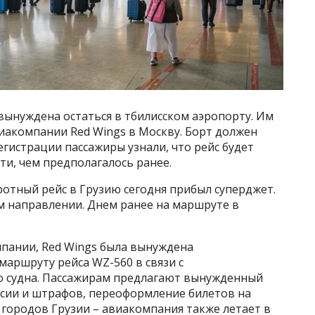
 вынуждена остаться в тбилисском аэропорту. Им
виакомпании Red Wings в Москву. Борт должен
регистрации пассажиры узнали, что рейс будет
и, чем предполагалось ранее.
оротный рейс в Грузию сегодня прибыл суперджет.
м направлении. Днем ранее на маршруте в
мпании, Red Wings была вынуждена
маршруту рейса WZ-560 в связи с
 судна. Пассажирам предлагают вынужденный
ссии и штрафов, переоформление билетов на
х городов Грузии – авиакомпания также летает в