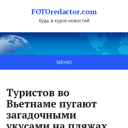
FOTOredactor.com
будь в курсе новостей
МЕНЮ
Туристов во
Вьетнаме пугают
загадочными
укусами на пляжах