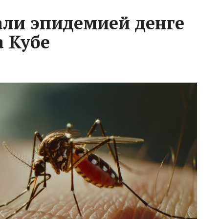
али эпидемией денге
а Кубе