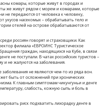
пасны комары, которые живут в городах и
сты же живут рядом с морем и комарами, которые
ни не передаются от человека к человеку,
от укусов насекомых – обрабатывать тело и
тории отелей на острове обрабатываются от
 среди россиян говорят и страховщики. Как
ректор филиала «ЕВРОИНС Туристическое
бращения граждан, находящихся на Кубе, в связи
енге не поступали. В чатах российских туристов –
у и не жалуются на заболевания.
 заболевания не являются чем-то из ряда вон.
ожет быть от осложнений при хронических
низма. К главным симптомам чикунгуньи и денге
мпературу, слабость, кожную сыпь и боль в
зировать риск подхватить лихорадку денге в