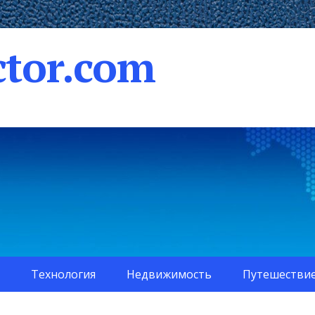
tor.com
Технология
Недвижимость
Путешестви