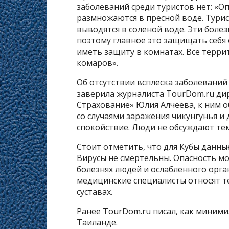
заболеваний среди туристов нет: «О
размножаются в пресной воде. Тури
выводятся в соленой воде. Эти болез
поэтому главное это защищать себя 
иметь защиту в комнатах. Все терри
комаров».
Об отсутствии всплеска заболеваний
заверила журналиста TourDom.ru ди
Страхование» Юлия Алчеева, к ним о
со случаями заражения чикунгунья и д
спокойствие. Люди не обсуждают тем
Стоит отметить, что для Кубы данные
Вирусы не смертельны. Опасность м
болезнях людей и ослабленного орга
медицинские специалисты относят те
суставах.
Ранее TourDom.ru писал, как миними
Таиланде.