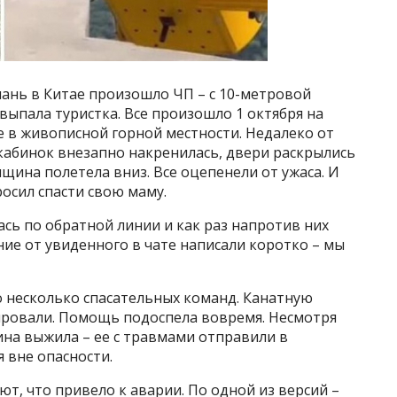
шань в Китае произошло ЧП – с 10-метровой
выпала туристка. Все произошло 1 октября на
в живописной горной местности. Недалеко от
кабинок внезапно накренилась, двери раскрылись
щина полетела вниз. Все оцепенели от ужаса. И
росил спасти свою маму.
сь по обратной линии и как раз напротив них
ние от увиденного в чате написали коротко – мы
о несколько спасательных команд. Канатную
уировали. Помощь подоспела вовремя. Несмотря
ина выжила – ее с травмами отправили в
я вне опасности.
, что привело к аварии. По одной из версий –