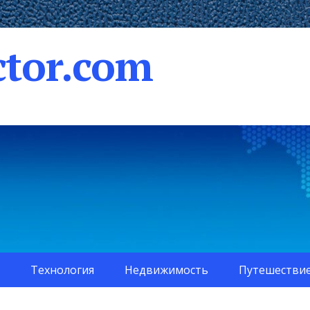
tor.com
Технология
Недвижимость
Путешестви