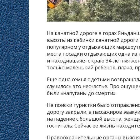
На канатной дороге в горах Яньдан
высоты из кабинки канатной дороги 
популярном у отдыхающих маршруте 
места посадки отдыхающих одна из 
и находившаяся с краю 34-летняя жен
только маленький ребенок, плача, п
Еще одна семья с детьми возвращала
случилось это несчастье. Про ощуще
были «напуганы до смерти».
На поиски туристки было отправлен
дорогу закрыли, а пассажиров эвак
на падение с большой высота, женщ
госпиталь. Сейчас ее жизнь находитс
Правоохранительные органы выясняют