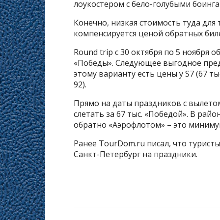
лоукостером с бело-голубыми боингами
Конечно, низкая стоимость туда для 
компенсируется ценой обратных бил
Round trip с 30 октября по 5 ноября 
«Победы». Следующее выгодное предл
этому варианту есть цены у S7 (67 т
92).
Прямо на даты праздников с вылето
слетать за 67 тыс. «Победой». В район
обратно «Аэрофлотом» – это минимум
Ранее TourDom.ru писал, что турист
Санкт-Петербург на праздники.