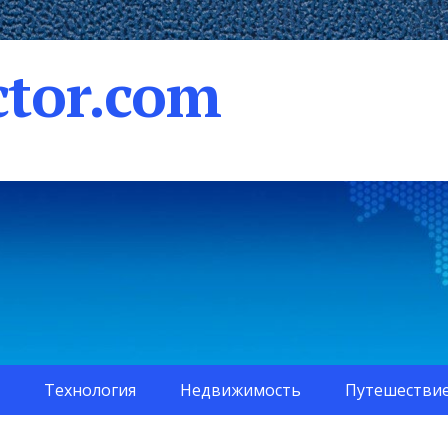
tor.com
Технология
Недвижимость
Путешестви