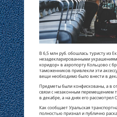
В 6,5 млн руб. обошлась туристу из 
незадекларированными украшениями C
коридор» в аэропорту Кольцово с бр
таможенников привлекли эти аксессу
вещи необходимо было внести в де
Предметы были конфискованы, а в о
связи с незаконным перемещением т
в декабре, а на днях его рассмотрел
Как сообщает Уральская транспортн
полностью признал и публично раск