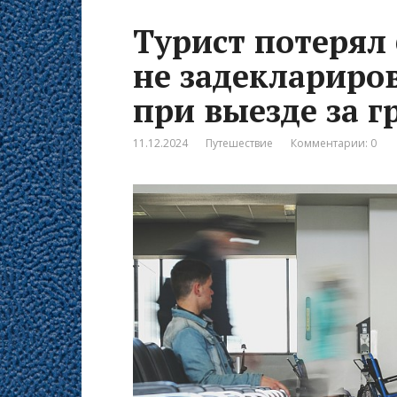
Турист потерял 
не задеклариров
при выезде за г
11.12.2024
Путешествие
Комментарии: 0