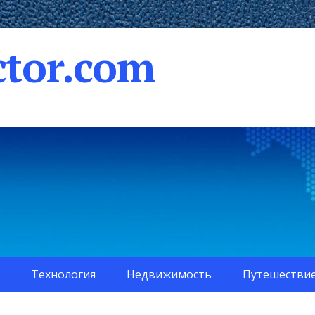
tor.com
Технология
Недвижимость
Путешестви