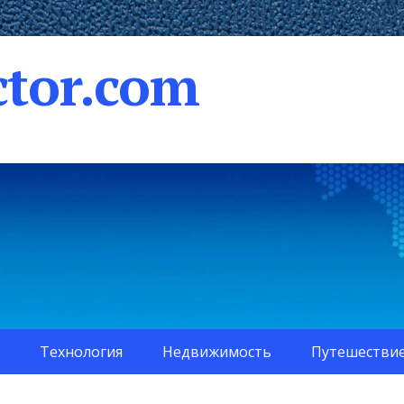
tor.com
Технология
Недвижимость
Путешестви