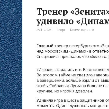
Тренер «Зенита»
удивило «Динам
29.11.2025
Спорт
Комментарии: 0
Главный тренер петербургского «Зе
над московским «Динамо» в ответном
Специалист признался, что «бело-гол
«Играли, старались все. В концовке 
Во втором тайме не хватило заверш
в завершении. Больше ждали от выше
чтобы Соболев и Лусиано больше н
крупнее, но игрой я доволен.
Удивила игра в шесть защитников о
моменты. Один Глушенков мог делать