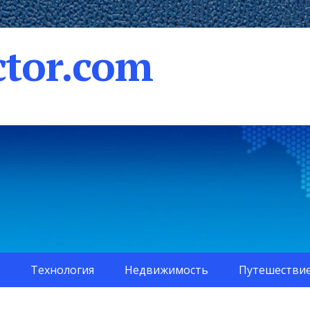
tor.com
Технология
Недвижимость
Путешестви