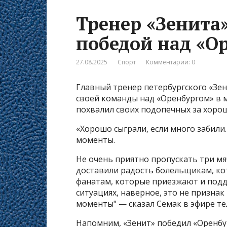
Тренер «Зенита»
победой над «О
27.08.2025
Спорт
Комментарии: 0
Главный тренер петербургского «Зе
своей команды над «Оренбургом» в м
похвалил своих подопечных за хорош
«Хорошо сыграли, если много забили.
моменты.
Не очень приятно пропускать три мя
доставили радость болельщикам, к
фанатам, которые приезжают и подд
ситуациях, наверное, это не призна
моменты" — сказал Семак в эфире те
Напомним, «Зенит» победил «Оренбург