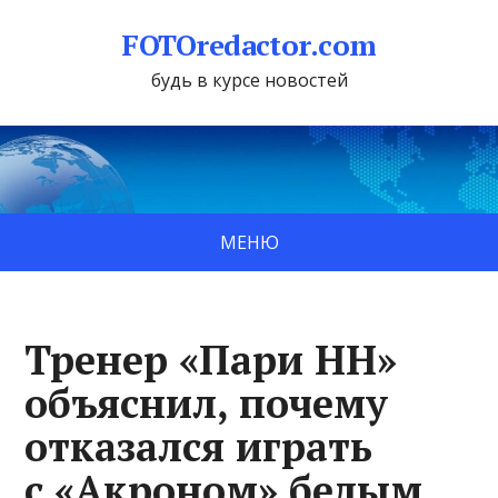
FOTOredactor.com
будь в курсе новостей
МЕНЮ
Тренер «Пари НН»
объяснил, почему
отказался играть
с «Акроном» белым