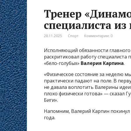
Тренер «Динамо
специалиста из
28.11.2025
Спорт
Комментарии: 0
Исполняющий обязанности главного 
раскритиковал работу специалиста 
«бело-голубых»
Валерия Карпина
.
«Физическое состояние за неделю м
практически падают на поле. В пер
не давала воплотить Валерины идеи.
плохо физически готова» — сказал Г
Биги».
Напомним, Валерий Карпин покинул 
года.