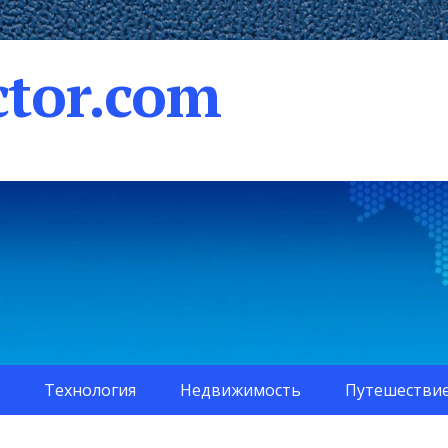
tor.com
Технология
Недвижимость
Путешестви