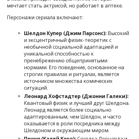
мечтает стать актрисой, но работает в аптеке.
Персонажи сериала включают:
Шелдон Купер (Джим Парсонс):
Высокий
и эксцентричный физик-теоретик с
необычной социальной адаптацией и
уникальной способностью к
пренебрежению общепринятыми
нормами. Его поведение, основанное на
строгих правилах и ритуалах, является
источником множества комических
ситуаций.
Леонард Хофстадтер (Джонни Галеки):
Квантовый физик и лучший друг Шелдона.
Леонард является более социально
адаптированным, чем Шелдон, и часто
оказывается в роли посредника между
Шелдоном и окружающим миром.
Пенни (Калей Коко):
Соседка Леонарда и