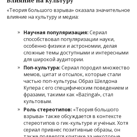
Влияние на культуру
«Теория большого взрыва» оказала значительное
влияние на культуру и медиа:
Научная популяризация:
Сериал
способствовал популяризации науки,
особенно физики и астрономии, делая
сложные темы доступными и интересными
для широкой аудитории.
Поп-культура:
Сериал породил множество
мемов, цитат и отсылок, которые стали
частью поп-культуры. Образ Шелдона
Купера с его специфическим поведением и
фразами, такими как «Bazinga!», стал
культовым.
Роль стереотипов:
«Теория большого
взрыва» также обсуждается в контексте
стереотипов о гик-культуре и учёных. Хотя
сериал привнес позитивные образы, он
также подвергся критике за некоторые