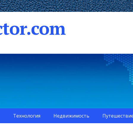
tor.com
Технология
Недвижимость
Путешестви